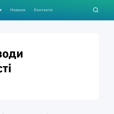
г
Новини
Контакти
води
ті