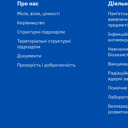
Про нас
Діяльн
Місія, візія, цінності
Пам’ятка
виявленн
Керівництво
предметі
Структурні підрозділи
Інфекцій
антимікр
Територіальні структурні
підрозділи
Навчання
біозахис
Документи
Вакцина
Прозорість і доброчесність
Радіаційні
ядерні з
Психічне
Лаборато
Безперер
розвито