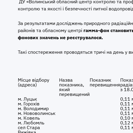
ДУ «Волинський обласний центр контролю та проф
контролю та якості і безпечності питної водопрові
За результатами досліджень природного радіацій
районів та обласному центрі
гамма-
фон
становит
фонових значень не реєструвалося.
Такі спостереження проводяться тричі на день у 
Місце відбору
Назва
Показник
Пока
(адреса)
показника,
перевищення
радіа
який
з 18.
перевищений
м. Луцьк
0,11 
м. Горохів
0,11 
м. Володимир
0,11 
м. Нововолинськ
0,11 
м. Ковель
0,10 
м. Любомль
0,12 
сел Стара
0,11 
Вижівка