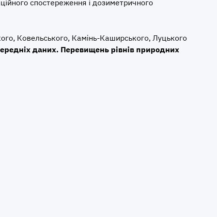
аційного спостереження і дозиметричного
ого, Ковельського, Камінь-Каширського, Луцького
передніх даних.
Перевищень рівнів природних