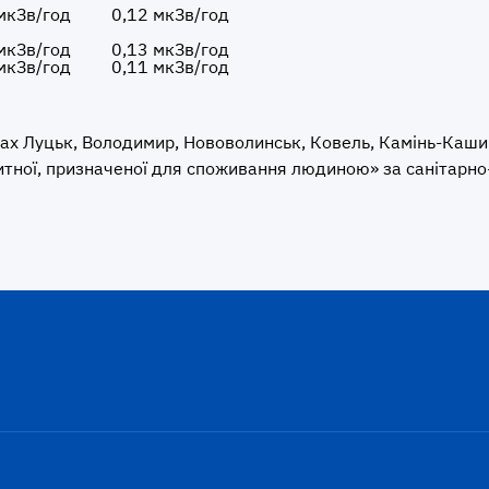
мкЗв/год
0,12 мкЗв/год
мкЗв/год
0,13 мкЗв/год
мкЗв/год
0,11 мкЗв/год
стах Луцьк, Володимир, Нововолинськ, Ковель, Камінь-Каш
питної, призначеної для споживання людиною» за санітарно