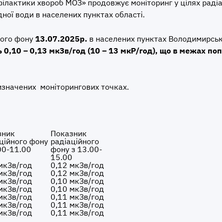
ілактики хвороб МОЗ» продовжує моніторинг у цілях раді
дної води в населених пунктах області.
ного фону
13.
07.202
5р.
в населених пунктах Володимирськ
ь
0,10 – 0,13 мкЗв/год (10 –
1
3 мкР/год
), що в межах по
визначених моніторингових точках.
зник
Показник
ційного фону
радіаційного
00-11.00
фону з 13.00-
15.00
мкЗв/год
0,12 мкЗв/год
мкЗв/год
0,12 мкЗв/год
мкЗв/год
0,10 мкЗв/год
мкЗв/год
0,10 мкЗв/год
мкЗв/год
0,11 мкЗв/год
мкЗв/год
0,11 мкЗв/год
мкЗв/год
0,11 мкЗв/год