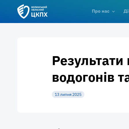
Про нас
Ді
Результати 
водогонів т
13 липня 2025