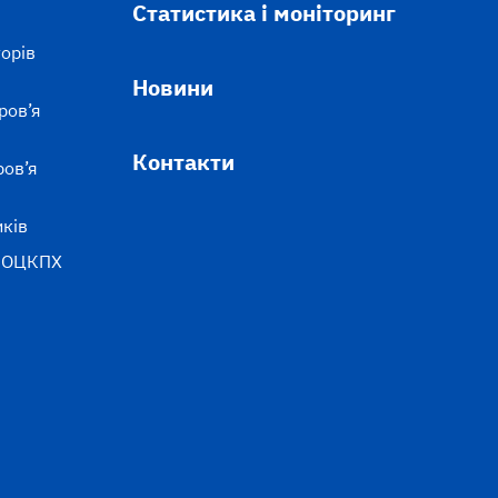
Статистика і моніторинг
орів
Новини
ров’я
Контакти
ров’я
иків
й ОЦКПХ