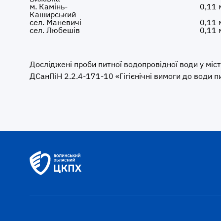
м. Камінь-
0,11 
Каширський
сел. Маневичі
0,11 
сел. Любешів
0,11 
Досліджені проби питної водопровідної води у мі
ДСанПіН 2.2.4-171-10 «Гігієнічні вимоги до води 