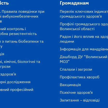
ість
Громадянам
. Правила поведінки при
Перелік ключових індикат
і вибухонебезпечних
громадського здоров’я
в
Профілі громадського здо
ний контроль і
Волинської області
обна резистентність
Радон і його вплив на здо
 з питань біобезпеки та
людини
ту
Інформація для мандрівн
ція
Дашборд ДУ “Волинськи
, хімічні, біологічні та
МОЗ”
агрози
Спалахи і загрози
 здоров’я
Профілактика хвороб
рні дослідження
Вакцинація
вний професійний
Психічне здоров’я
к
Запитання – відповіді