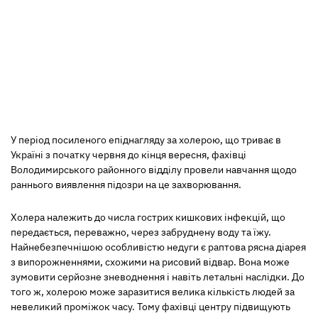
У період посиленого епіднагляду за холерою, що триває в
Україні з початку червня до кінця вересня, фахівці
Володимирського районного відділу провели навчання щодо
раннього виявлення підозри на це захворювання.
Холера належить до числа гострих кишкових інфекцій, що
передається, переважно, через забруднену воду та їжу.
Найнебезпечнішою особливістю недуги є раптова рясна діарея
з випорожненнями, схожими на рисовий відвар. Вона може
зумовити серйозне зневоднення і навіть летальні наслідки. До
того ж, холерою може заразитися велика кількість людей за
невеликий проміжок часу. Тому фахівці центру підвищують