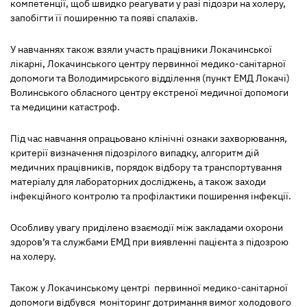
компетенції, щоб швидко реагувати у разі підозри на холеру,
запобігти її поширенню та появі спалахів.
У навчаннях також взяли участь працівники Локачинської
лікарні, Локачинського центру первинної медико-санітарної
допомоги та Володимирського відділення (пункт ЕМД Локачі)
Волинського обласного центру екстреної медичної допомоги
та медицини катастроф.
Під час навчання опрацьовано клінічні ознаки захворювання,
критерії визначення підозрілого випадку, алгоритм дій
медичних працівників, порядок відбору та транспортування
матеріалу для лабораторних досліджень, а також заходи
інфекційного контролю та профілактики поширення інфекції.
Особливу увагу приділено взаємодії між закладами охорони
здоров’я та службами ЕМД при виявленні пацієнта з підозрою
на холеру.
Також у Локачинському центрі первинної медико-санітарної
допомоги відбувся моніторинг дотримання вимог холодового