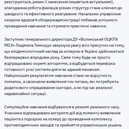
реєструються, ризик її занесення лишається актуальним),
злагоджена робота фахівців різних структур стане ключем до
швидкого та ефективного реагування. Начальник управління
охорони здоров’я облдержадміністрації побажав успішного
проведення навчання та отримати практичні навички.
Заступник генерального директора ДУ «Волинський ОЦКПХ
МОЗ» Людмила Тимощук звернула увагу всіх присутніх на тому,
що епідеміологічний нагляд за холерою в Україні здійснюється
безперервно впродовж року. Саме тому буде не просто
відпрацьовано окремі алгоритми, а відбудеться перевірка
готовності усієї системи діяти як єдиний механізм.
Найціннішим результатом навчання стане не відсутність
помилок, а своєчасне виявлення тих питань, які потребують
додаткового опрацювання сьогодні, а не під час реальної
надзвичайної ситуації.
Симуляційне навчання відбувалося в режимі реального часу.
Учасники відпрацювали алгоритм дій від моменту виявлення
пацієнта з підозрою на холеру до проведення комплексу
протиепідемічних заходів та прийняття управлінських рішень