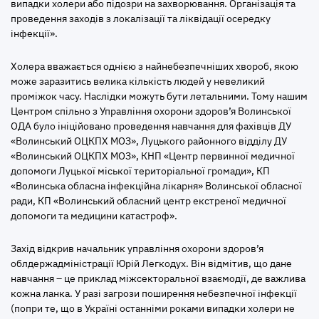
випадки холери або підозри на захворювання. Організація та
проведення заходів з локалізації та ліквідації осередку
інфекції».
Холера вважається однією з найнебезпечніших хвороб, якою
може заразитись велика кількість людей у невеликий
проміжок часу. Наслідки можуть бути летальними. Тому нашим
Центром спільно з Управління охорони здоров’я Волинської
ОДА було ініційовано проведення навчання для фахівців ДУ
«Волинський ОЦКПХ МОЗ», Луцького районного відділу ДУ
«Волинський ОЦКПХ МОЗ», КНП «Центр первинної медичної
допомоги Луцької міської територіальної громади», КП
«Волинська обласна інфекційна лікарня» Волинської обласної
ради, КП «Волинський обласний центр екстреної медичної
допомоги та медицини катастроф».
Захід відкрив начальник управління охорони здоров’я
облдержадміністрації Юрій Легкодух. Він відмітив, що дане
навчання – це приклад міжсекторальної взаємодії, де важлива
кожна ланка. У разі загрози поширення небезпечної інфекції
(попри те, що в Україні останніми роками випадки холери не