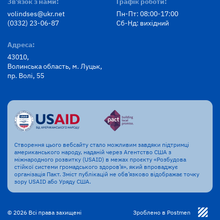
Зв’язок з нами:
Графік роботи:
volindses@ukr.net
Пн-Пт: 08:00-17:00
(0332) 23-06-87
Сб-Нд: вихідний
Адреса:
43010,
Волинська область, м. Луцьк,
пр. Волі, 55
Створення цього вебсайту стало можливим завдяки підтримці
американського народу, наданій через Агентство США з
міжнародного розвитку (USAID) в межах проєкту «Розбудова
стійкої системи громадського здоров’я», який впроваджує
організація Пакт. Зміст публікацій не обв’язково відображає точку
зору USAID або Уряду США.
© 2026 Всі права захищені
Зроблено в Postmen