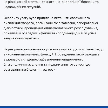
на рівні комісії з питань техногенно-екологічної безпеки та
надзвичайних ситуацій.
Особливу увагу було приділено питанням своєчасного
виявлення хворого, організації госпіталізації, лабораторної
діагностики, проведення епідеміологічного розслідування,
локалізації осередку інфекції та координації дій між усіма
залученими службами.
За результатами навчання учасники підтвердили готовність до
виконання визначених функцій. Проведення таких заходів є
важливою складовою забезпечення епідемічного
благополуччя населення та підтримання готовності до
реагування на біологічні загрози.