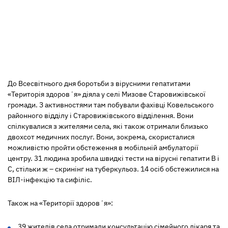
До Всесвітнього дня боротьби з вірусними гепатитами
«Територія здоровʼя» діяла у селі Мизове Старовижівської
громади. З активностями там побували фахівці Ковельського
районного відділу і Старовижівського відділення. Вони
спілкувалися з жителями села, які також отримали близько
двохсот медичних послуг. Вони, зокрема, скористалися
можливістю пройти обстеження в мобільній амбулаторії
центру. 31 людина зробила швидкі тести на вірусні гепатити В і
С, стільки ж – скринінг на туберкульоз. 14 осіб обстежилися на
ВІЛ-інфекцію та сифіліс.
Також на «Території здоровʼя»:
39 жителів села отримали консультацію сімейного лікаря та