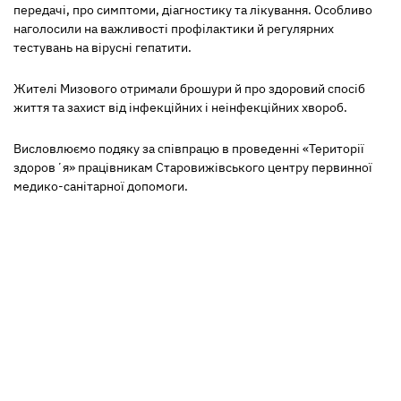
передачі, про симптоми, діагностику та лікування. Особливо
наголосили на важливості профілактики й регулярних
тестувань на вірусні гепатити.
Жителі Мизового отримали брошури й про здоровий спосіб
життя та захист від інфекційних і неінфекційних хвороб.
Висловлюємо подяку за співпрацю в проведенні «Території
здоровʼя» працівникам Старовижівського центру первинної
медико-санітарної допомоги.