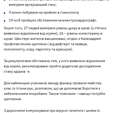
виміряли артеріальний тиск;
9 жінок побували на прийомі в гінеколога;
19 осіб пройшли обстеження на електрокардіографі.
Окрім того, 27 людей виміряли рівень цукру в крові (у п’ятьох
виявлено відхилення від норми), 16 – рівень холестерину в
крові. Шестеро жителів вакциновані, згідно з Календарем
профілактичних щеплень ( від дифтерії та правця,
поліомієліту, кору, паротиту та краснухи).
За результатами обстежень тим, у кого виявлено відхилення
від норми, рекомендовано пройти додаткові дослідження
стану здоровʼя.
Для найменших учасників заходу фахівці провели майстер
клас із гігієни рук, розповіли, що це допомагає боротися з
небезпечними мікробами. Також пояснили – навіщо потрібні
щеплення.
З дорослими комунікували про вірусні гепатити і шляхи їх